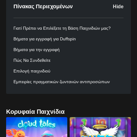
Πίνακας Περιεχομένων
Hide
Γιατί Πρέπει να Επιλέξετε τη Βάση Παιχνιδιών μας?
Βήματα για εγγραφή για Duffspin
Βήματα για την εγγραφή
Πώς Να Συνδεθείτε
Επιλογή παιχνιδιού
Εμπειρίες πραγματικών ζωντανών αντιπροσώπων
Δωρεάν περιστροφές, επιστροφή μετρητών και
τουρνουά ως μπόνους Duffspin
Διασκεδαστικά Τουρνουά Και Διαγωνισμοί
Κορυφαία Παιχνίδια
Πώς να αποκτήσετε και να χρησιμοποιήσετε τους
κωδικούς προσφοράς Duffspin
Πώς Να Βρείτε Και Να Χρησιμοποιήσετε Κωδικούς