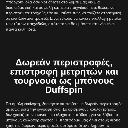
Υπάρχουν όλα όσα χρειάζεστε στο λόμπι μας για μια
διασκεδαστική και ασφαλή εμπειρία παιχνιδιού, είτε θέλετε να
περιστρέψετε τροχούς είτε να μάθετε πώς να παίζετε στρατηγική
σε ένα ζωντανό τραπέζι. Είναι εύκολο να κάνετε εναλλαγή μεταξύ
των τύπων παιχνιδιών, οπότε το να δοκιμάσετε κάτι νέο είναι
πάντα καλή ιδέα.
Δωρεάν περιστροφές,
επιστροφή μετρητών και
τουρνουά ως μπόνους
Duffspin
Για ομαλή εκκίνηση, ξεκινήστε να παίζετε με δωρεάν περιστροφές
αμέσως μετά την εγγραφή σας. Σε ορισμένους κουλοχέρηδες,
δεν χρειάζεται να κάνετε μια ελάχιστη κατάθεση για να λάβετε το
μπόνους καλωσορίσματος. Η πλατφόρμα μας δίνει στους νέους
χρήστες δωρεάν περιστροφές αυτόματα όταν πληρούν τις