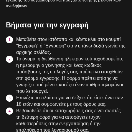
έγκρισης του λογαριασμού και πραγματοποίησης μελλοντικών
αναλήψεων.
Βήματα για την εγγραφή
Μεταβείτε στον ιστότοπο και κάντε κλικ στο κουμπί
"Εγγραφή" ή "Εγγραφή" στην επάνω δεξιά γωνία της
αρχικής σελίδας.
Το όνομα, η διεύθυνση ηλεκτρονικού ταχυδρομείου,
η ημερομηνία γέννησης και ένας κωδικός
πρόσβασης της επιλογής σας πρέπει να εισαχθούν
στη φόρμα εγγραφής. Η φόρμα πρέπει επίσης να
γνωρίζει πού μένετε και έχει έναν αριθμό τηλεφώνου
που λειτουργεί.
Επιλέξτε το πλαίσιο για να δείξετε ότι είστε άνω των
18 ετών και συμφωνείτε με τους όρους μας.
Βεβαιωθείτε ότι οι καταχωρήσεις σας είναι σωστές
τη δεύτερη φορά για να αποφύγετε τυχόν
καθυστερήσεις στην ενεργοποίηση ή την
επαλήθευση του λογαριασμού σας.