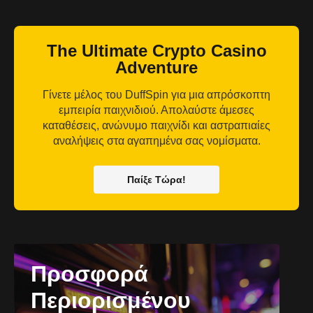
The Ultimate Crypto Casino
Adventure
Γίνετε μέλος του DuffSpin για μια απρόσκοπτη
εμπειρία παιχνιδιού. Απολαύστε άμεσες
καταθέσεις, ανώνυμο παιχνίδι και αστραπιαίες
αναλήψεις στα αγαπημένα σας νομίσματα.
Παίξε Τώρα!
Προσφορά
Περιορισμένου