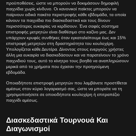
προϋποθέσεις, ώστε να μπορούν να δοκιμάσουν δημοφιλή
παιχνίδια χωρίς κίνδυνο. Οι κανονικοί παίκτες μπορούν να
παίρνουν ειδικά πακέτα περιστροφής κάθε εβδομάδα, τα οποία
κάνουν τα παιχνίδια πιο διασκεδαστικά και τους δίνουν
περισσότερες ευκαιρίες να κερδίσουν. Ένα σαφές σύστημα
επιστροφής μετρητών είναι διαθέσιμο στο καζίνο μας. Δεν
υπάρχουν κρυφές συνθήκες όταν εγκαταλείπουμε έως και 15%
επιστροφή μετρητών στη δραστηριότητα του κουλοχέρη.
Υπολογίζεται κάθε Δευτέρα. Δίνοντας στους ενεργούς χρήστες
άλλη μια ευκαιρία να διασκεδάσουν και να παρατείνουν το χρόνο
παιχνιδιού τους, αυτό το κίνητρο τους βοηθά να αναπληρώσουν
μερικά από τα χρήματα που έχασαν την προηγούμενη
εβδομάδα.
Οποιαδήποτε επιστροφή μετρητών που λαμβάνετε προστίθεται
αμέσως στον κύριο λογαριασμό σας, ώστε να μπορείτε να τη
χρησιμοποιήσετε σε οποιοδήποτε κουλοχέρη ή επιτραπέζιο
παιχνίδι αμέσως.
Διασκεδαστικά Τουρνουά Και
Διαγωνισμοί