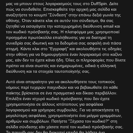
μας να μπουν στους λογαριασμούς τους στο DuffSpin. Δείτε
πώς να συνδεθείτε. Επισκεφθείτε την αρχική μας σελίδα και
αναζητήστε το κουμπί "Σύνδεση" στην επάνω δεξιά γωνία της
οθόνης. Όταν κάνετε κλικ σε αυτόν τον σύνδεσμο, θα σας
ζητηθεί να εισαγάγετε την καταχωρημένη διεύθυνση email και
τον κωδικό πρόσβασής σας. Η πλατφόρμα μας χρησιμοποιεί
προηγμένα πρωτόκολλα επαλήθευσης για να διατηρεί τη
συνεδρία σας ιδιωτική και τα δεδομένα σας ασφαλή ανά πάσα
στιγμή. Κάντε κλικ στο "Εγγραφή" και ακολουθήστε τις οδηγίες
στην οθόνη για να δημιουργήσετε έναν λογαριασμό στο καζίνο
μας, εάν δεν το έχετε κάνει ήδη. Όλες οι πληροφορίες που δίνετε
πρέπει να είναι σωστές και ενημερωμένες, ειδικά η ελληνική
διεύθυνση και τα στοιχεία ταυτοποίησής σας.
Αυτό είναι απαραίτητο για να ακολουθήσετε τους τοπικούς
νόμους περί τυχερών παιχνιδιών και να βεβαιωθείτε ότι κάθε
παίκτης βρίσκεται σε ένα πραγματικό και δίκαιο περιβάλλον.
Επιλέξτε έναν ισχυρό κωδικό πρόσβασης που δεν έχετε
χρησιμοποιήσει σε άλλους ιστότοπους για ασφάλεια
λογαριασμού και γρήγορες συμβουλές. Για να αποκτήσετε τη
μεγαλύτερη ασφάλεια, χρησιμοποιήστε ένα μείγμα γραμμάτων,
αριθμών και συμβόλων. Πατήστε "Ξέχασα τον κωδικό?" στη
σελίδα σύνδεσης εάν χάσετε ποτέ τον κωδικό πρόσβασής σας.
Το παιχνίδι σας δεν θα διακοπεί επειδή θα λάβετε ένα