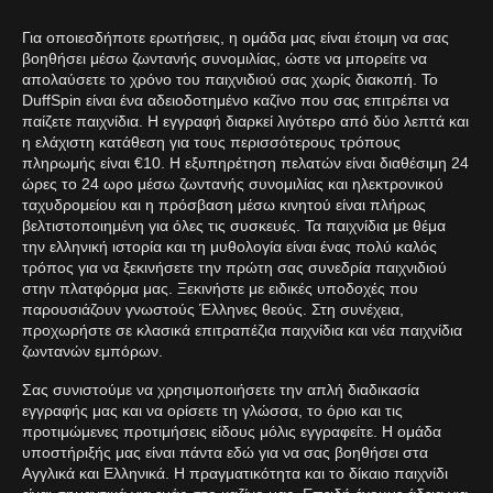
Για οποιεσδήποτε ερωτήσεις, η ομάδα μας είναι έτοιμη να σας
βοηθήσει μέσω ζωντανής συνομιλίας, ώστε να μπορείτε να
απολαύσετε το χρόνο του παιχνιδιού σας χωρίς διακοπή. Το
DuffSpin είναι ένα αδειοδοτημένο καζίνο που σας επιτρέπει να
παίζετε παιχνίδια. Η εγγραφή διαρκεί λιγότερο από δύο λεπτά και
η ελάχιστη κατάθεση για τους περισσότερους τρόπους
πληρωμής είναι €10. Η εξυπηρέτηση πελατών είναι διαθέσιμη 24
ώρες το 24 ωρο μέσω ζωντανής συνομιλίας και ηλεκτρονικού
ταχυδρομείου και η πρόσβαση μέσω κινητού είναι πλήρως
βελτιστοποιημένη για όλες τις συσκευές. Τα παιχνίδια με θέμα
την ελληνική ιστορία και τη μυθολογία είναι ένας πολύ καλός
τρόπος για να ξεκινήσετε την πρώτη σας συνεδρία παιχνιδιού
στην πλατφόρμα μας. Ξεκινήστε με ειδικές υποδοχές που
παρουσιάζουν γνωστούς Έλληνες θεούς. Στη συνέχεια,
προχωρήστε σε κλασικά επιτραπέζια παιχνίδια και νέα παιχνίδια
ζωντανών εμπόρων.
Σας συνιστούμε να χρησιμοποιήσετε την απλή διαδικασία
εγγραφής μας και να ορίσετε τη γλώσσα, το όριο και τις
προτιμώμενες προτιμήσεις είδους μόλις εγγραφείτε. Η ομάδα
υποστήριξής μας είναι πάντα εδώ για να σας βοηθήσει στα
Αγγλικά και Ελληνικά. Η πραγματικότητα και το δίκαιο παιχνίδι