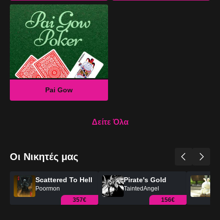
Pai Gow
Δείτε Όλα
Οι Νικητές μας
Scattered To Hell
Pirate's Gold
Ro
Poormon
TaintedAngel
Co
357€
156€