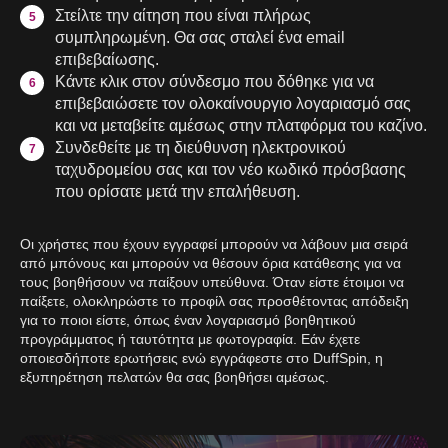
Στείλτε την αίτηση που είναι πλήρως
συμπληρωμένη. Θα σας σταλεί ένα email
επιβεβαίωσης.
Κάντε κλικ στον σύνδεσμο που δόθηκε για να
επιβεβαιώσετε τον ολοκαίνουργιο λογαριασμό σας
και να μεταβείτε αμέσως στην πλατφόρμα του καζίνο.
Συνδεθείτε με τη διεύθυνση ηλεκτρονικού
ταχυδρομείου σας και τον νέο κωδικό πρόσβασης
που ορίσατε μετά την επαλήθευση.
Οι χρήστες που έχουν εγγραφεί μπορούν να λάβουν μια σειρά
από μπόνους και μπορούν να θέσουν όρια κατάθεσης για να
τους βοηθήσουν να παίξουν υπεύθυνα. Όταν είστε έτοιμοι να
παίξετε, ολοκληρώστε το προφίλ σας προσθέτοντας απόδειξη
για το ποιοι είστε, όπως έναν λογαριασμό βοηθητικού
προγράμματος ή ταυτότητα με φωτογραφία. Εάν έχετε
οποιεσδήποτε ερωτήσεις ενώ εγγράφεστε στο DuffSpin, η
εξυπηρέτηση πελατών θα σας βοηθήσει αμέσως.