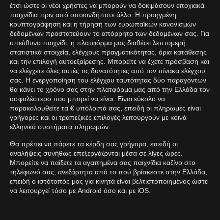
έτσι ώστε οι νέοι χρήστες να μπορούν να δοκιμάσουν εποχιακά
παιχνίδια πριν από οποιονδήποτε άλλο. Η προηγμένη
κρυπτογράφηση και η τήρηση των ευρωπαϊκών κανονισμών
δεδομένων προστατεύουν το απόρρητο των δεδομένων σας. Για
υπεύθυνο παιχνίδι, η πλατφόρμα μας διαθέτει λεπτομερή
στατιστικά στοιχεία, ελέγχους πραγματικότητας, όρια κατάθεσης
και την επιλογή αυτοεξαίρεσης. Μπορείτε να έχετε πρόσβαση και
να ελέγχετε όλες αυτές τις δυνατότητες από τον πίνακα ελέγχου
σας. Η ενεργοποίηση του ελέγχου ταυτότητας δύο παραγόντων
θα κάνει το χρόνο σας στην πλατφόρμα μας από την Ελλάδα τον
ασφαλέστερο που μπορεί να είναι. Είναι εύκολο να
παρακολουθείτε τα € υπόλοιπά σας, επειδή οι πληρωμές είναι
γρήγορες και οι τραπεζικές επιλογές λειτουργούν με κοινά
ελληνικά συστήματα πληρωμών.
Θα πρέπει να πάρετε τα κέρδη σας γρήγορα, επειδή οι
αναλήψεις συνήθως επεξεργάζονται μέσα σε λίγες ώρες.
Μπορείτε να παίξετε τα αγαπημένα σας παιχνίδια καζίνο στο
τηλέφωνό σας, ανεξάρτητα από το πού βρίσκεστε στην Ελλάδα,
επειδή ο ιστότοπός μας για κινητά είναι βελτιστοποιημένος ώστε
να λειτουργεί τόσο με Android όσο και με iOS.